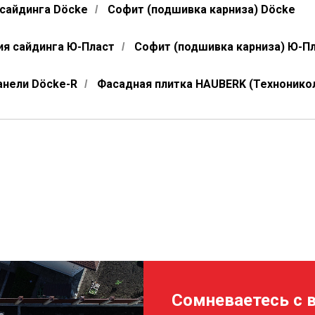
сайдинга Döcke
Софит (подшивка карниза) Döcke
/
я сайдинга Ю-Пласт
Софит (подшивка карниза) Ю-П
/
нели Döcke-R
Фасадная плитка HAUBERK (Технонико
/
Сомневаетесь с