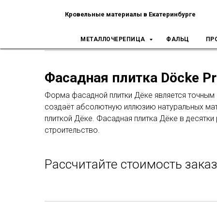
Кровельные материалы в Екатеринбурге
Главная
Сайдинг
Фасадная плитка Döc
→
→
МЕТАЛЛОЧЕРЕПИЦА
ФАЛЬЦ
ПР
Фасадная плитка Döcke P
Форма фасадной плитки Дёке является точным
создаёт абсолютную иллюзию натуральных мат
плиткой Дёке. Фасадная плитка Дёке в десятки
строительство.
Рассчитайте стоимость зака