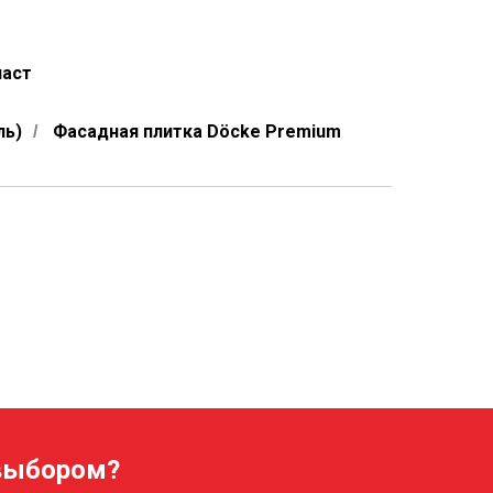
ласт
ль)
Фасадная плитка Döcke Premium
/
 выбором?