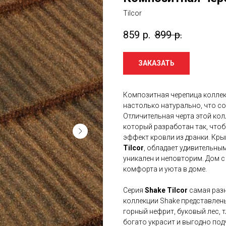
Tilcor
859
р.
899
р.
ЗАКАЗАТЬ
Композитная черепица колле
настолько натурально, что с
Отличительная черта этой ко
который разработан так, чтоб
эффект кровли из дранки. Кр
Tilcor
, обладает удивительн
уникален и неповторим. Дом 
комфорта и уюта в доме.
Серия
Shake Tilcor
самая разн
коллекции Shake представлены
горный нефрит, буковый лес, 
богато украсит и выгодно под