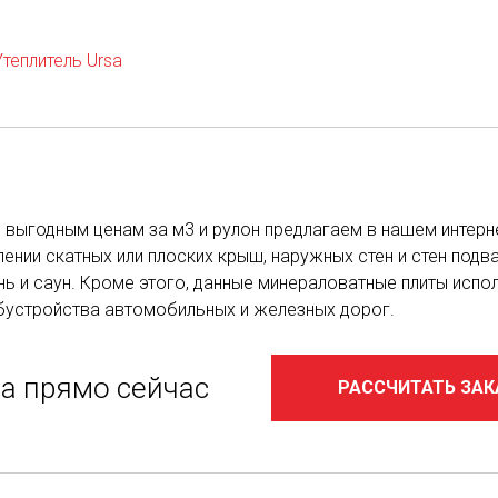
Утеплитель Ursa
 по выгодным ценам за м3 и рулон предлагаем в нашем инте
ении скатных или плоских крыш, наружных стен и стен подва
нь и саун. Кроме этого, данные минераловатные плиты исп
обустройства автомобильных и железных дорог.
за прямо сейчас
РАССЧИТАТЬ ЗАК