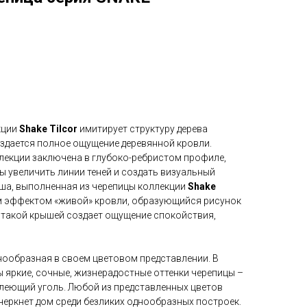
кции
Shake Tilcor
имитирует структуру дерева
оздается полное ощущение деревянной кровли.
ллекции заключена в глубоко-ребристом профиле,
ы увеличить линии теней и создать визуальный
ыша, выполненная из черепицы коллекции
Shake
ым эффектом «живой» кровли, образующийся рисунок
с такой крышей создает ощущение спокойствия,
ообразная в своем цветовом представлении. В
 яркие, сочные, жизнерадостные оттенки черепицы –
тлеющий уголь. Любой из представленных цветов
черкнет дом среди безликих однообразных построек.