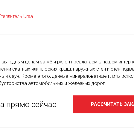
Утеплитель Ursa
 по выгодным ценам за м3 и рулон предлагаем в нашем инте
ении скатных или плоских крыш, наружных стен и стен подва
нь и саун. Кроме этого, данные минераловатные плиты исп
обустройства автомобильных и железных дорог.
за прямо сейчас
РАССЧИТАТЬ ЗАК