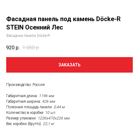
Фасадная панель под камень Döcke-R
STEIN Осенний Лес
Фасадные панели Döcke-R
920
р.
1 050
р.
ЗАКАЗАТЬ
Производство: Россия
Габаритная длина:
1196 мм
Габаритная ширина:
426 мм
Полезная площадь панели:
0,44 м
Количество в коробке:
10 шт.
Размер упаковки:
1226х470х226 мм
Вес коробки (брутто):
22,1 кг