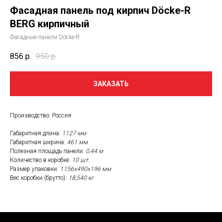
Фасадная панель под кирпич Döcke-R
BERG кирпичный
Фасадные панели Döcke-R
856
р.
950
р.
ЗАКАЗАТЬ
Производство: Россия
Габаритная длина:
1127 мм
Габаритная ширина:
461 мм
Полезная площадь панели:
0,44 м
Количество в коробке:
10 шт.
Размер упаковки:
1156х490х196 мм
Вес коробки (брутто):
18,540 кг