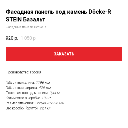
Фасадная панель под камень Döcke-R
STEIN Базальт
Фасадные панели Döcke-R
920
р.
1 050
р.
ЗАКАЗАТЬ
Производство: Россия
Габаритная длина:
1196 мм
Габаритная ширина:
426 мм
Полезная площадь панели:
0,44 м
Количество в коробке:
10 шт.
Размер упаковки:
1226х470х226 мм
Вес коробки (брутто):
22,1 кг