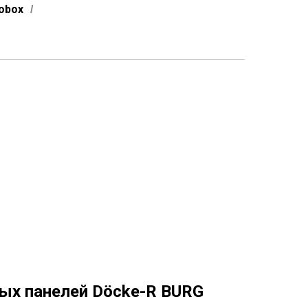
obox
/
ых панелей Döcke-R BURG