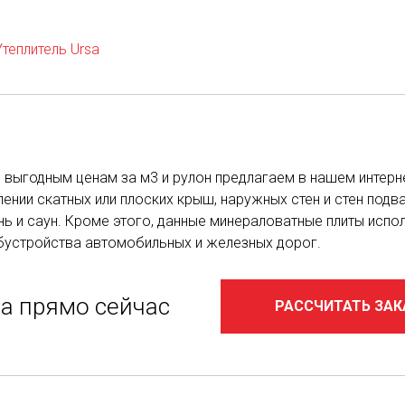
Утеплитель Ursa
 по выгодным ценам за м3 и рулон предлагаем в нашем инте
ении скатных или плоских крыш, наружных стен и стен подва
нь и саун. Кроме этого, данные минераловатные плиты исп
обустройства автомобильных и железных дорог.
за прямо сейчас
РАССЧИТАТЬ ЗАК