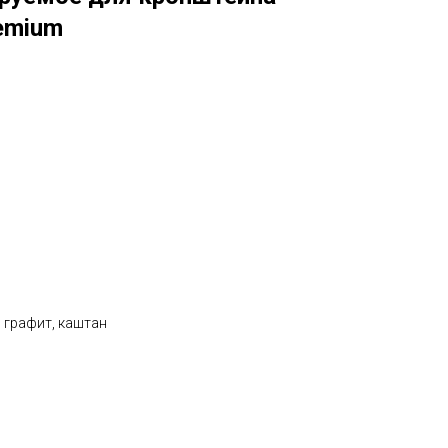
emium
 графит, каштан