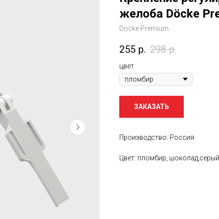
желоба Döcke Pr
Döcke Premium
255
р.
298
р.
цвет
ЗАКАЗАТЬ
Производство: Россия
Цвет: пломбир, шоколад,серый