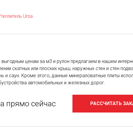
Утеплитель Ursa
 по выгодным ценам за м3 и рулон предлагаем в нашем инте
ении скатных или плоских крыш, наружных стен и стен подва
нь и саун. Кроме этого, данные минераловатные плиты исп
обустройства автомобильных и железных дорог.
за прямо сейчас
РАССЧИТАТЬ ЗАК